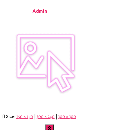
Published by
Admin
on
23.02.2019
Size:
150 × 150
|
300 × 240
|
300 × 300