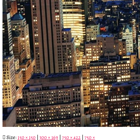
Size:
150 × 150
|
300 × 169
|
750 × 422
|
750 ×