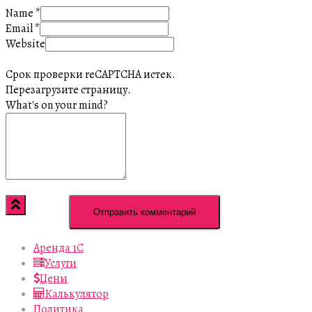
Name
*
Email
*
Website
Срок проверки reCAPTCHA истек.
Перезагрузите страницу.
What's on your mind?
Аренда 1С
Услуги
Цены
Калькулятор
Политика