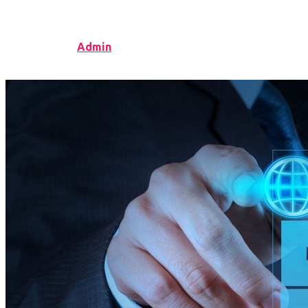
slide_itover
Published by
Admin
on
02.08.2018
02.08.2018