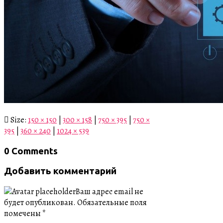
Size:
150 × 150
|
300 × 158
|
750 × 395
|
750 ×
395
|
360 × 240
|
1024 × 539
0 Comments
Добавить комментарий
Ваш адрес email не
будет опубликован.
Обязательные поля
помечены
*